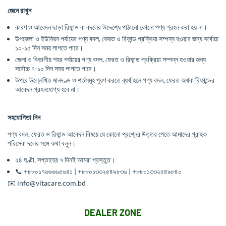
জেনে রাখুন
কারণ ও আবেদন ছাড়া রিফান্ড বা বদলের উদ্দেশ্যে পাঠানো কোনো পণ্য গ্রহন করা হয় না।
উপজেলা ও ইউনিয়ন পর্যায়ের পণ্য বদল, ফেরত ও রিফান্ড প্রক্রিয়া সম্পন্ন হওয়ার জন্য সর্বোচ্চ
১০-১৫ দিন সময় লাগতে পারে।
জেলা ও বিভাগীয় শহর পর্যায়ের পণ্য বদল, ফেরত ও রিফান্ড প্রক্রিয়া সম্পন্ন হওয়ার জন্য
সর্বোচ্চ ৭-১০ দিন সময় লাগতে পারে।
উপরে উল্লেখিত মানদণ্ড ও শর্তসমূহ পূরণ করতে ব্যর্থ হলে পণ্য বদল, ফেরত অথবা রিফান্ডের
আবেদন গ্রহনযোগ্য হবে না।
সহযোগিতা
নিন
পণ্য বদল, ফেরত ও রিফান্ড আবেদন বিষয়ে যে কোনো প্রশ্নের উত্তর পেতে আমাদের গ্রাহক
পরিসেবা দলের সঙ্গে কথা বলুন।
২৪ ঘণ্টা, সপ্তাহের ৭ দিনই আমরা প্রস্তুত।
📞 +৮৮০১৭৬৬৬৬৫৬৪১ | +৮৮০১৩৩২৫৪৯৮৩৬ | +৮৮০১৩৩২৫৪৯৮৪০
✉️
info@vitacare.com.bd
DEALER ZONE