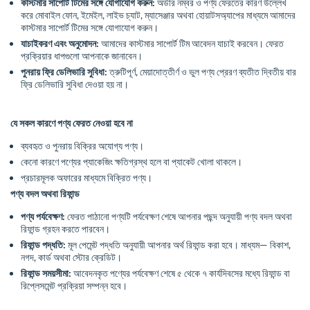
কাস্টমার সাপোর্ট টিমের সঙ্গে যোগাযোগ করুন:
অর্ডার নম্বর ও পণ্য ফেরতের কারণ উল্লেখ
করে মোবাইল ফোন, ইমেইল, লাইভ চ্যাট, ম্যাসেঞ্জার অথবা হোয়াটসঅ্যাপের মাধ্যমে আমাদের
কাস্টমার সাপোর্ট টিমের সঙ্গে যোগাযোগ করুন।
যাচাইকরণ এবং অনুমোদন:
আমাদের কাস্টমার সাপোর্ট টিম আবেদন যাচাই করবেন। ফেরত
প্রক্রিয়ার ধাপগুলো আপনাকে জানাবেন।
পুনরায় ফ্রি ডেলিভারি সুবিধা:
ত্রুটিপূর্ণ, মেয়াদোত্তীর্ণ ও ভুল পণ্য প্রেরণ ব্যতীত দ্বিতীয় বার
ফ্রি ডেলিভারি সুবিধা দেওয়া হয় না।
যে সকল কারণে পণ্য ফেরত নেওয়া হবে না
ব্যবহৃত ও পুনরায় বিক্রির অযোগ্য পণ্য।
কেনো কারণে পণ্যের প্যাকেজিং ক্ষতিগ্রস্থ হলে বা প্যাকেট খোলা থাকলে।
প্রচারমূলক অফারের মাধ্যমে বিক্রিত পণ্য।
পণ্য বদল অথবা রিফান্ড
পণ্য পর্যবেক্ষণ:
ফেরত পাঠানো পণ্যটি পর্যবেক্ষণ শেষে আপনার পছন্দ অনুযায়ী পণ্য বদল অথবা
রিফান্ড গ্রহন করতে পারবেন।
রিফান্ড পদ্ধতি:
মূল পেমেন্ট পদ্ধতি অনুযায়ী আপনার অর্থ রিফান্ড করা হবে। মাধ্যম— বিকাশ,
নগদ, কার্ড অথবা স্টোর ক্রেডিট।
রিফান্ড সময়সীমা:
আবেদনকৃত পণ্যের পর্যবেক্ষণ শেষে ৫ থেকে ৭ কার্যদিবসের মধ্যে রিফান্ড বা
রিপ্লেসমেন্ট প্রক্রিয়া সম্পন্ন হবে।