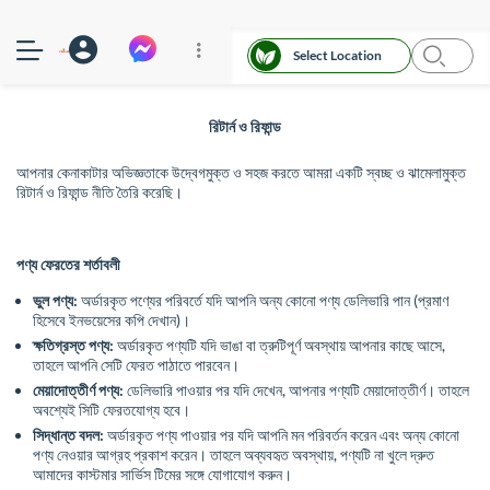
Select Location
রিটার্ন ও রিফান্ড
আপনার কেনাকাটার অভিজ্ঞতাকে উদ্বেগমুক্ত ও সহজ করতে আমরা একটি স্বচ্ছ ও ঝামেলামুক্ত
রিটার্ন ও রিফান্ড নীতি তৈরি করেছি।
পণ্য ফেরতের শর্তাবলী
ভুল পণ্য:
অর্ডারকৃত পণ্যের পরিবর্তে যদি আপনি অন্য কোনো পণ্য ডেলিভারি পান (প্রমাণ
হিসেবে ইনভয়েসের কপি দেখান)।
ক্ষতিগ্রস্ত পণ্য:
অর্ডারকৃত পণ্যটি যদি ভাঙা বা ত্রুটিপূর্ণ অবস্থায় আপনার কাছে আসে,
তাহলে আপনি সেটি ফেরত পাঠাতে পারবেন।
মেয়াদোত্তীর্ণ পণ্য:
ডেলিভারি পাওয়ার পর যদি দেখেন, আপনার পণ্যটি মেয়াদোত্তীর্ণ। তাহলে
অবশ্যেই সিটি ফেরতযোগ্য হবে।
সিদ্ধান্ত বদল:
অর্ডারকৃত পণ্য পাওয়ার পর যদি আপনি মন পরিবর্তন করেন এবং অন্য কোনো
পণ্য নেওয়ার আগ্রহ প্রকাশ করেন। তাহলে অব্যবহৃত অবস্থায়, পণ্যটি না খুলে দ্রুত
আমাদের কাস্টমার সার্ভিস টিমের সঙ্গে যোগাযোগ করুন।